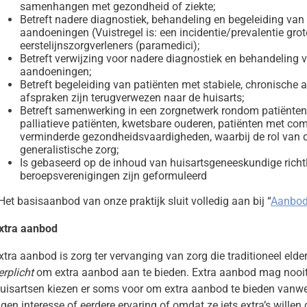
samenhangen met gezondheid of ziekte;
Betreft nadere diagnostiek, behandeling en begeleiding v
aandoeningen (Vuistregel is: een incidentie/prevalentie gr
eerstelijnszorgverleners (paramedici);
Betreft verwijzing voor nadere diagnostiek en behandeling 
aandoeningen;
Betreft begeleiding van patiënten met stabiele, chronische
afspraken zijn terugverwezen naar de huisarts;
Betreft samenwerking in een zorgnetwerk rondom patiënten d
palliatieve patiënten, kwetsbare ouderen, patiënten met com
verminderde gezondheidsvaardigheden, waarbij de rol van de
generalistische zorg;
Is gebaseerd op de inhoud van huisartsgeneeskundige richtl
beroepsverenigingen zijn geformuleerd
et basisaanbod van onze praktijk sluit volledig aan bij “
Aanbod
xtra aanbod
xtra aanbod is zorg ter vervanging van zorg die traditioneel eld
erplicht
om extra aanbod aan te bieden. Extra aanbod mag nooit
uisartsen kiezen er soms voor om extra aanbod te bieden vanweg
igen interesse of eerdere ervaring of omdat ze iets extra’s wille