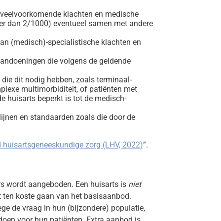
an veelvoorkomende klachten en medische
oter dan 2/1000) eventueel samen met andere
van (medisch)-specialistische klachten en
 aandoeningen die volgens de geldende
ie dit nodig hebben, zoals terminaal-
plexe multimorbiditeit, of patiënten met
 huisarts beperkt is tot de medisch-
ijnen en standaarden zoals die door de
 huisartsgeneeskundige zorg (LHV, 2022)
”.
ers wordt aangeboden. Een huisarts is
niet
 ten koste gaan van het basisaanbod.
e de vraag in hun (bijzondere) populatie,
n doen voor hun patiënten. Extra aanbod is