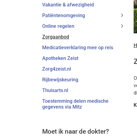
Vakantie & afwezigheid
subme
Patiëntenomgeving
Patiën
Online regelen
subme
Online
Zorgaanbod
regele
subme
H
Medicatieverklaring mee op reis
Apotheken Zeist
Zorg4zeist.nl
O
Rijbewijskeuring
v
Thuisarts.nl
d
Toestemming delen medische
K
gegevens via Mitz
Moet ik naar de dokter?