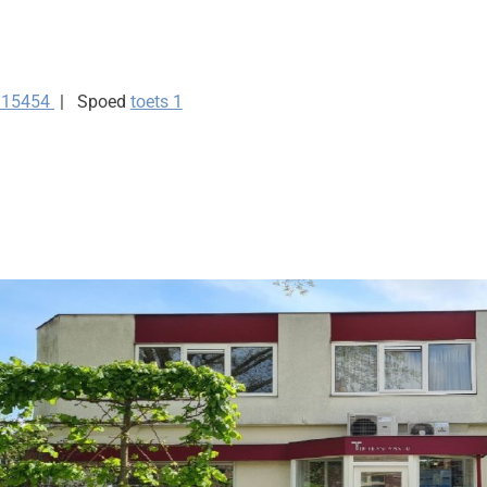
915454
Spoed
toets 1
kinformatie