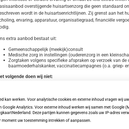
asisaanbod overstijgende huisartsenzorg die geen standaard ond
eschreven wordt in de huisartsenrichtlijnen. Zij grenst aan het
choling, ervaring, apparatuur, organisatiegraad, financiële vergoe
odig.
ns extra aanbod bestaat uit:
Gemeenschappelijk (meekijk)consult
Medische zorg in instellingen (ouderenzorg in een kleinsc
Zorgtaken volgens specifieke afspraken op verzoek van de
baarmoederhalskanker, vaccinatiecampagnes (o.a. griep- 
et volgende doen wij niet:
(Rijbewijs)keuringen
Reizigersadvisering, hiervoor schrijven wij ook geen recepte
oed kan werken. Voor analytische cookies en externe inhoud vragen wij 
 Google Analytics. Voor externe inhoud werken wij samen met Google (M
ZorgkaartNederland. Deze partijen kunnen gegevens zoals uw IP-adres ver
eder moment uw toestemming intrekken of aanpassen.