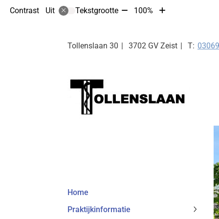
Tekst
Tekst
Contrast
Tekstgrootte
100%
Uit
verkleinen
vergroten
met
met
10%
10%
Tel:
Tollenslaan
30
3702 GV
Zeist
0306
Hoofdmenu
Home
Praktijkinformatie
Praktij