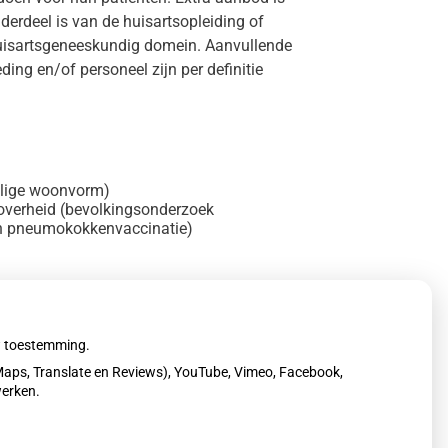
erdeel is van de huisartsopleiding of
 huisartsgeneeskundig domein. Aanvullende
ding en/of personeel zijn per definitie
halige woonvorm)
 overheid (bevolkingsonderzoek
en pneumokokkenvaccinatie)
n uit en dienen geen reizigersvaccinaties toe.
uw toestemming.
aps, Translate en Reviews), YouTube, Vimeo, Facebook,
werken.