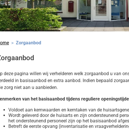
nu
tenomgeving
nu
n
nu
ome
Zorgaanbod
Zorgaanbod
p deze pagina willen wij verhelderen welk zorgaanbod u van on
erdeeld in basisaanbod en extra aanbod. Indien bepaald zorgaa
ie zorg niet aan u aanbieden.
enmerken van het basisaanbod tijdens reguliere openingstijd
Voldoet aan kernwaarden en kerntaken van de huisartsgen
Wordt geleverd door de huisarts en zijn ondersteunend pers
het ondersteunend personeel zijn op het basisaanbod afge
Betreft de eerste opvang (inventarisatie en vraagverhelder