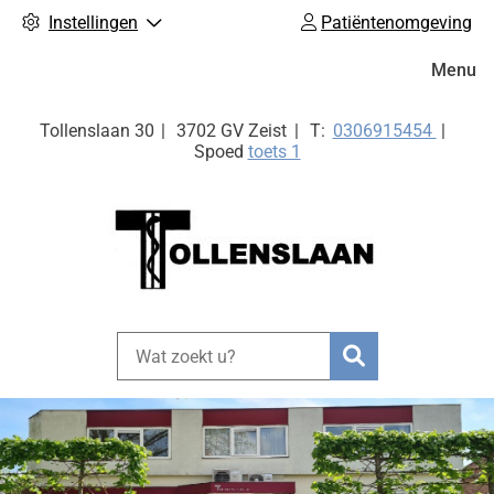
Instellingen
Patiëntenomgeving
Hoofdm
Menu
Tel:
Tollenslaan
30
3702 GV
Zeist
0306915454
Spoed
toets 1
Zoeken