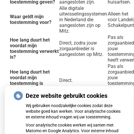
toestemming geven?
aangesloten zijn.
huisartsen.
Alle digitale
uitwisselingssystemen
Alleen het
Waar geldt mijn
in Nederland die
voor Landeli
toestemming voor?
aangesloten zijn op
Schakelpunt
Mitz.
Pas als
Hoe lang duurt het
Direct, zodra jouw
zorgaanbied
voordat mijn
zorgaanbieder is
jouw
toestemming verwerkt
aangesloten op Mitz.
toestemmin
is?
heeft verwer
Pas als
Hoe lang duurt het
zorgaanbied
voordat mijn
jouw
Direct.
toestemming is
toestemmin
ingetrokken?
heeft
verwerkt.
Deze website gebruikt cookies
Al eerder toestemming gegeven?
Wij gebruiken noodzakelijke cookies zodat deze
website goed kan werken. Voor analytische cookies
Eerder gegeven toestemmingen van Volgjezorg
en externe inhoud vragen wij uw toestemming.
worden automatisch naar Mitz overgezet, zodra jouw
Voor analytische cookies werken wij samen met
zorgaanbieder Mitz gaat gebruiken.
Matomo en Google Analytics. Voor externe inhoud