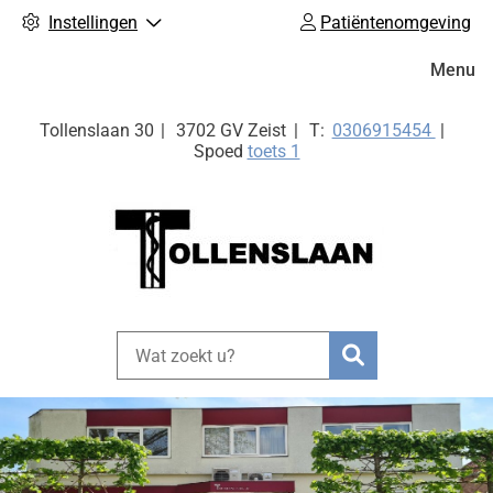
Instellingen
Patiëntenomgeving
Hoofdm
Menu
Tel:
Tollenslaan
30
3702 GV
Zeist
0306915454
Spoed
toets 1
Zoeken